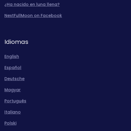
¿Ha nacido en luna llena?
NextFullMoon on Facebook
Idiomas
English
Español
Deutsche
Magyar
Português
Italiano
Polski