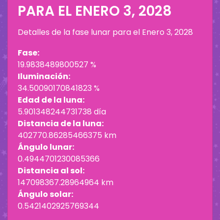
PARA EL
ENERO 3, 2028
Detalles de la fase lunar para el
Enero 3, 2028
Fase:
19.9838489800527 %
Iluminación:
34.50090170841823 %
Edad de la luna:
5.901348244731738 día
Distancia de la luna:
402770.86285466375 km
Ángulo lunar:
0.4944701230085366
Distancia al sol:
147098367.28964964 km
Ángulo solar:
0.5421402925769344