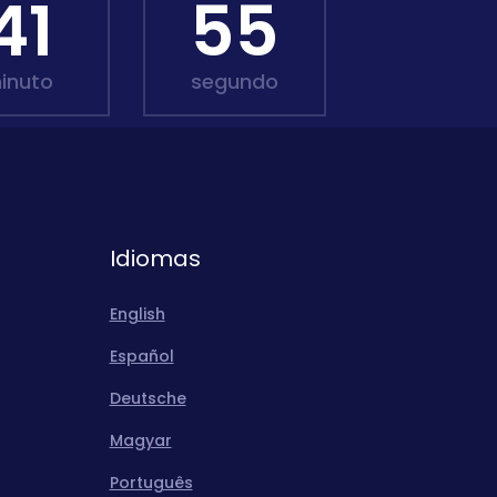
41
54
inuto
segundo
Idiomas
English
Español
Deutsche
Magyar
Português