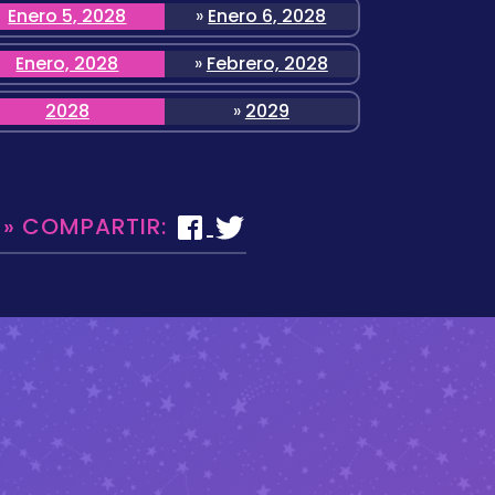
Enero 5, 2028
»
Enero 6, 2028
Enero, 2028
»
Febrero, 2028
2028
»
2029
 » COMPARTIR: