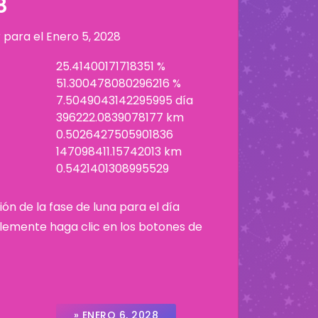
8
r para el
Enero 5, 2028
25.41400171718351 %
51.300478080296216 %
7.5049043142295995 día
396222.0839078177 km
0.5026427505901836
147098411.15742013 km
0.5421401308995529
ión de la fase de luna para el día
plemente haga clic en los botones de
» ENERO 6, 2028