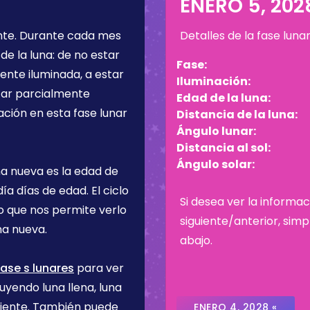
8
ENERO 5, 202
nte
. Durante cada mes
Detalles de la fase luna
de la luna: de no estar
Fase:
ente iluminada, a estar
Iluminación:
star parcialmente
Edad de la luna:
ación en esta fase lunar
Distancia de la luna:
Ángulo lunar:
Distancia al sol:
Ángulo solar:
na nueva es la edad de
día
días de edad. El ciclo
Si desea ver la informac
lo que nos permite verlo
siguiente/anterior, sim
na nueva.
abajo.
ase s lunares
para ver
uyendo luna llena, luna
ciente. También puede
ENERO 4, 2028 «