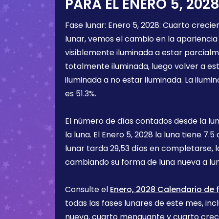
PARA EL
ENERO 5, 202
Fase lunar:
Enero 5, 2028
:
Cuarto crecie
lunar, vemos el cambio en la apariencia 
visiblemente iluminada a estar parcialm
totalmente iluminada, luego volver a e
iluminada a no estar iluminada. La ilumin
es
51.3%
.
El número de días contados desde la lu
la luna. El
Enero 5, 2028
la luna tiene
7.5 
lunar tarda 29,53 días en completarse, 
cambiando su forma de luna nueva a lu
Consulte el
Enero, 2028 Calendario de f
todas las fases lunares de este mes, incl
nueva, cuarto menguante y cuarto cre