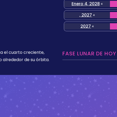
Enero 4, 2028
«
, 2027
«
2027
«
a el cuarto creciente,
FASE LUNAR DE HOY
 alrededor de su órbita.