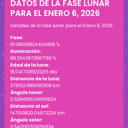
DATOS DE LA FASE LUNAR
PARA EL
ENERO 6, 2026
Detalles de la fase lunar para el
Enero 6, 2026
Fase:
61.09506924404968 %
Iluminación:
88.3345972687156 %
Edad de la luna:
18.0417336022215 día
Distancia de la luna:
376152.1988580108 km
Ángulo lunar:
0.5294616346910624
Distancia al sol:
147100820.04972234 km
Ángulo solar:
0.5421312529260134