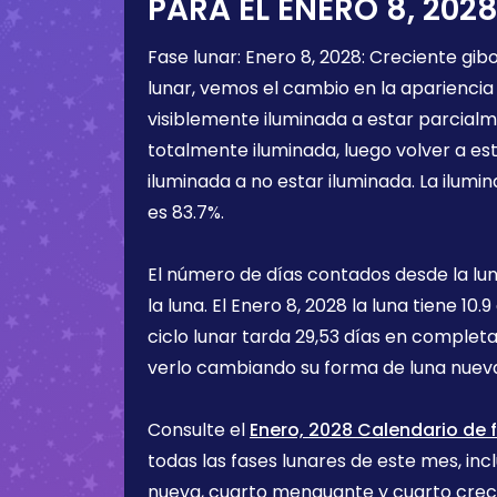
PARA EL
ENERO 8, 202
Fase lunar:
Enero 8, 2028
:
Creciente gib
lunar, vemos el cambio en la apariencia 
visiblemente iluminada a estar parcialm
totalmente iluminada, luego volver a e
iluminada a no estar iluminada. La ilumin
es
83.7%
.
El número de días contados desde la lu
la luna. El
Enero 8, 2028
la luna tiene
10.9
ciclo lunar tarda 29,53 días en completa
verlo cambiando su forma de luna nueva
Consulte el
Enero, 2028 Calendario de f
todas las fases lunares de este mes, incl
nueva, cuarto menguante y cuarto cre