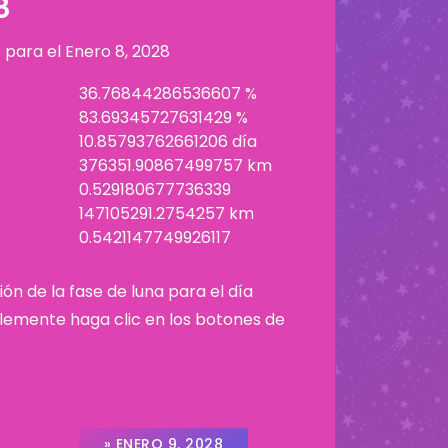
8
r para el
Enero 8, 2028
36.76844286536607 %
83.69345727631429 %
10.85793762661206 día
376351.90867499757 km
0.529180677736339
147105291.2754257 km
0.5421147749926117
ión de la fase de luna para el día
plemente haga clic en los botones de
» ENERO 9, 2028