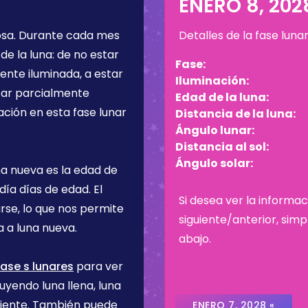
8
ENERO 8, 202
osa
. Durante cada mes
Detalles de la fase luna
de la luna: de no estar
Fase:
ente iluminada, a estar
Iluminación:
star parcialmente
Edad de la luna:
ación en esta fase lunar
Distancia de la luna:
Ángulo lunar:
Distancia al sol:
Ángulo solar:
na nueva es la edad de
 día
días de edad. El
Si desea ver la informac
rse, lo que nos permite
siguiente/anterior, sim
 a luna nueva.
abajo.
ase s lunares
para ver
uyendo luna llena, luna
ciente. También puede
ENERO 7, 2028 «