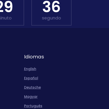
29
34
inuto
segundo
Idiomas
English
Español
Deutsche
Magyar
Português