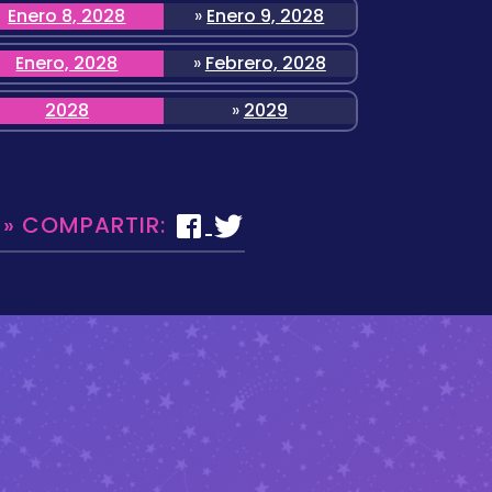
Enero 8, 2028
»
Enero 9, 2028
Enero, 2028
»
Febrero, 2028
2028
»
2029
 » COMPARTIR: