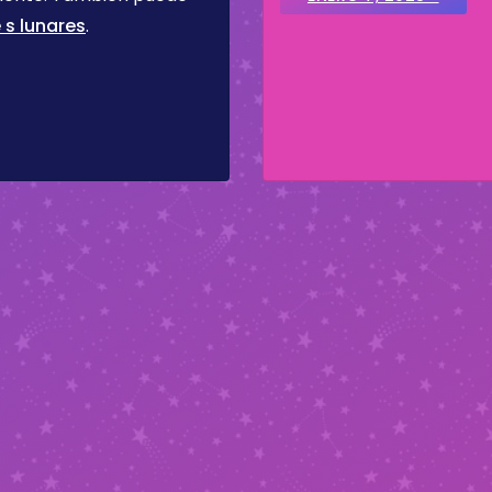
 s lunares
.