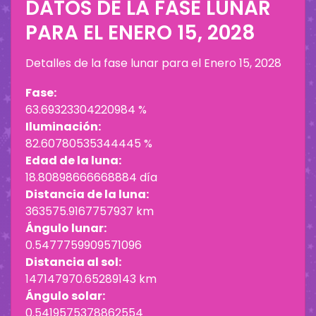
DATOS DE LA FASE LUNAR
PARA EL
ENERO 15, 2028
Detalles de la fase lunar para el
Enero 15, 2028
Fase:
63.69323304220984 %
Iluminación:
82.60780535344445 %
Edad de la luna:
18.80898666668884 día
Distancia de la luna:
363575.9167757937 km
Ángulo lunar:
0.5477759909571096
Distancia al sol:
147147970.65289143 km
Ángulo solar:
0.5419575378862554