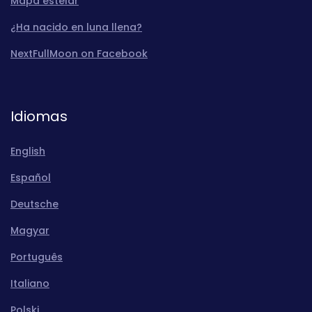
Mapa estelar
¿Ha nacido en luna llena?
NextFullMoon on Facebook
Idiomas
English
Español
Deutsche
Magyar
Português
Italiano
Polski