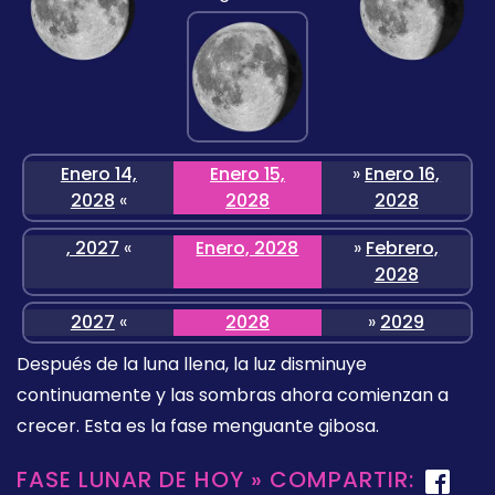
Enero 14,
Enero 15,
»
Enero 16,
2028
«
2028
2028
, 2027
«
Enero, 2028
»
Febrero,
2028
2027
«
2028
»
2029
Después de la luna llena, la luz disminuye
continuamente y las sombras ahora comienzan a
crecer. Esta es la fase menguante gibosa.
FASE LUNAR DE HOY » COMPARTIR: