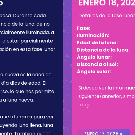
5
ENERO 18, 20
bosa
. Durante cada
Detalles de la fase luna
cia de la luna: de no
Fase:
rcialmente iluminada, a
Iluminación:
r a estar parcialmente
Edad de la luna:
ación en esta fase lunar
Distancia de la luna:
Ángulo lunar:
Distancia al sol:
Ángulo solar:
na nueva es la edad de
9 día
días de edad. El
Si desea ver la informac
rse, lo que nos permite
siguiente/anterior, sim
 a luna nueva.
abajo.
ase s lunares
para ver
uyendo luna llena, luna
ciente. También puede
ENERO 17, 2025 «