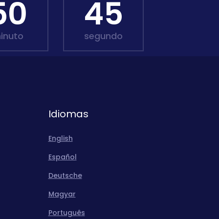
50
44
inuto
segundo
Idiomas
English
Español
Deutsche
Magyar
Português