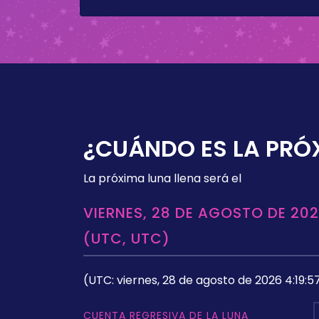
¿CUÁNDO ES LA PRÓ
La próxima luna llena será el
VIERNES, 28 DE AGOSTO DE 202
(UTC, UTC)
(UTC: viernes, 28 de agosto de 2026 4:19:5
CUENTA REGRESIVA DE LA LUNA