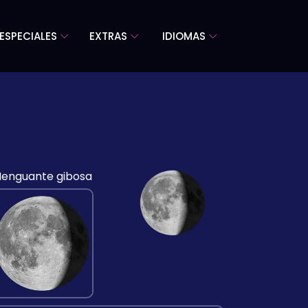
ESPECIALES
EXTRAS
IDIOMAS
enguante gibosa