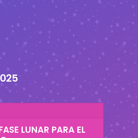
2025
FASE LUNAR PARA EL