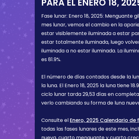
PARA EL
ENERO 18, 202
Fase lunar:
Enero 18, 2025
:
Menguante gi
mes lunar, vemos el cambio en la aparien
estar visiblemente iluminada a estar pa
estar totalmente iluminada, luego volve
iluminada a no estar iluminada. La ilumin
es
81.9%
.
El número de días contados desde la lu
la luna. El
Enero 18, 2025
la luna tiene
18.
ciclo lunar tarda 29,53 días en completa
verlo cambiando su forma de luna nueva
Consulte el
Enero, 2025 Calendario de f
todas las fases lunares de este mes, incl
nueva, cuarto menguante y cuarto cre