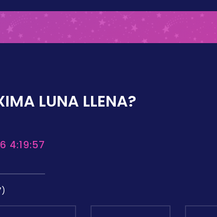
XIMA LUNA LLENA?
6 4:19:57
7)