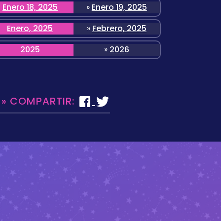
Enero 18, 2025
»
Enero 19, 2025
Enero, 2025
»
Febrero, 2025
2025
»
2026
 » COMPARTIR: