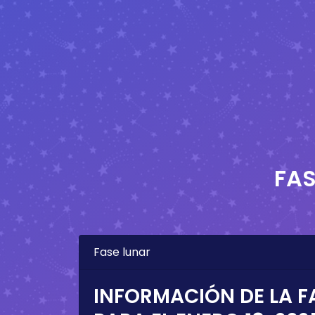
FAS
Fase lunar
INFORMACIÓN DE LA F