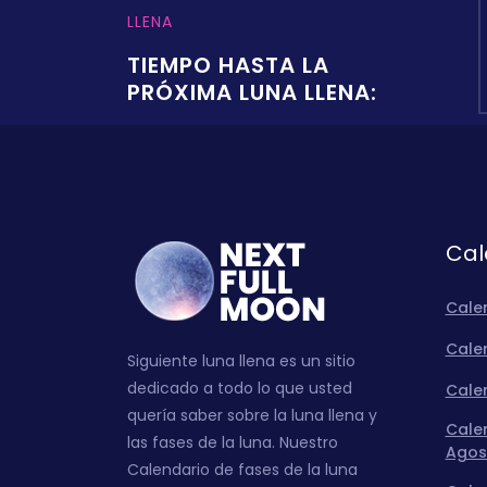
LLENA
TIEMPO HASTA LA
PRÓXIMA LUNA LLENA:
Cal
Cale
Calen
Siguiente luna llena es un sitio
dedicado a todo lo que usted
Calen
quería saber sobre la luna llena y
Calen
las fases de la luna. Nuestro
Agos
Calendario de fases de la luna