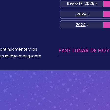
Enero 17, 2025
«
, 2024
«
2024
«
 continuamente y las
FASE LUNAR DE HOY
es la fase menguante