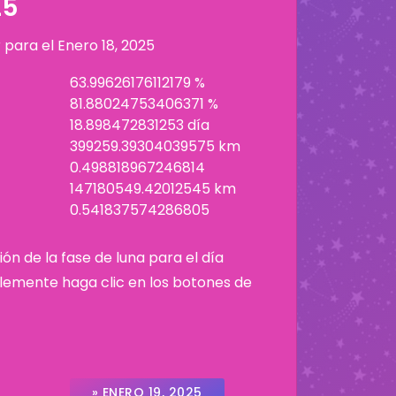
25
r para el
Enero 18, 2025
63.99626176112179 %
81.88024753406371 %
18.898472831253 día
399259.39304039575 km
0.498818967246814
147180549.42012545 km
0.541837574286805
ión de la fase de luna para el día
plemente haga clic en los botones de
» ENERO 19, 2025