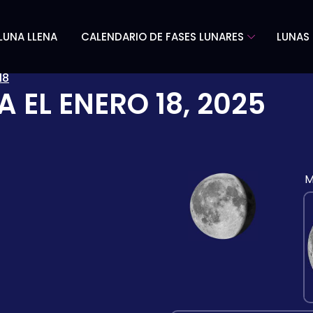
LUNA LLENA
CALENDARIO DE FASES LUNARES
LUNAS 
18
A EL
ENERO 18, 2025
M