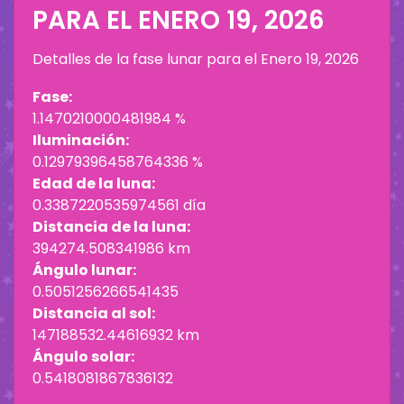
PARA EL
ENERO 19, 2026
Detalles de la fase lunar para el
Enero 19, 2026
Fase:
1.1470210000481984 %
Iluminación:
0.12979396458764336 %
Edad de la luna:
0.3387220535974561 día
Distancia de la luna:
394274.508341986 km
Ángulo lunar:
0.5051256266541435
Distancia al sol:
147188532.44616932 km
Ángulo solar:
0.5418081867836132