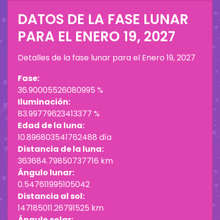
DATOS DE LA FASE LUNAR
PARA EL
ENERO 19, 2027
Detalles de la fase lunar para el
Enero 19, 2027
Fase:
36.90005526080995 %
Iluminación:
83.99779623413377 %
Edad de la luna:
10.896803541762488 día
Distancia de la luna:
363684.79850737716 km
Ángulo lunar:
0.547611995105042
Distancia al sol:
147185011.26791525 km
Ángulo solar: