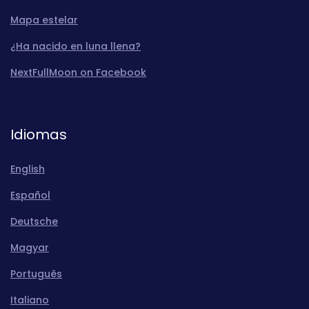
Mapa estelar
¿Ha nacido en luna llena?
NextFullMoon on Facebook
Idiomas
English
Español
Deutsche
Magyar
Português
Italiano