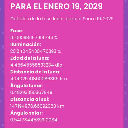
PARA EL
ENERO 19, 2029
Detalles de la fase lunar para el
Enero 19, 2029
Fase:
15.090981197914743 %
Iluminación:
20.84245430476393 %
Edad de la luna:
4.45645558533234 día
Distancia de la luna:
404026.41860086366 km
Ángulo lunar:
0.49293350367949
Distancia al sol:
147194978.66092083 km
Ángulo solar:
0.5417844589910084