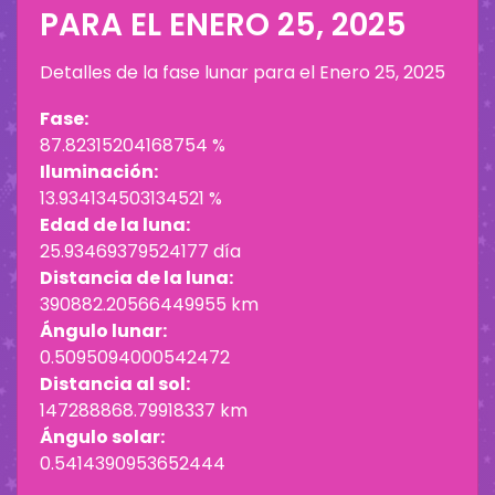
PARA EL
ENERO 25, 2025
Detalles de la fase lunar para el
Enero 25, 2025
Fase:
87.82315204168754 %
Iluminación:
13.934134503134521 %
Edad de la luna:
25.93469379524177 día
Distancia de la luna:
390882.20566449955 km
Ángulo lunar:
0.5095094000542472
Distancia al sol:
147288868.79918337 km
Ángulo solar:
0.5414390953652444