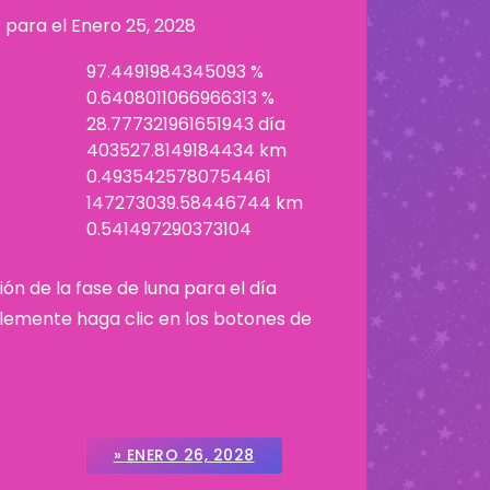
r para el
Enero 25, 2028
97.4491984345093 %
0.6408011066966313 %
28.777321961651943 día
403527.8149184434 km
0.4935425780754461
147273039.58446744 km
0.541497290373104
ión de la fase de luna para el día
plemente haga clic en los botones de
» ENERO 26, 2028