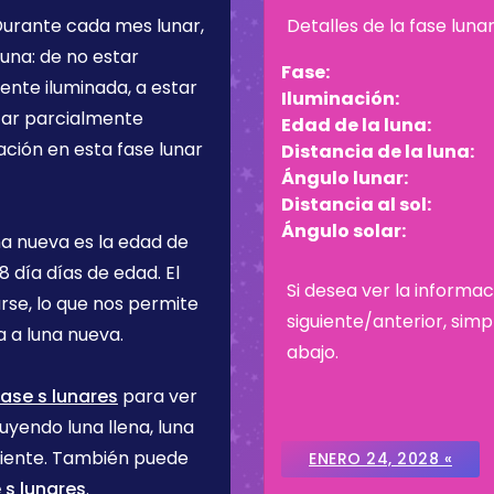
 Durante cada mes lunar,
Detalles de la fase luna
una: de no estar
Fase:
ente iluminada, a estar
Iluminación:
star parcialmente
Edad de la luna:
ación en esta fase lunar
Distancia de la luna:
Ángulo lunar:
Distancia al sol:
Ángulo solar:
na nueva es la edad de
8 día
días de edad. El
Si desea ver la informac
rse, lo que nos permite
siguiente/anterior, sim
 a luna nueva.
abajo.
ase s lunares
para ver
uyendo luna llena, luna
ciente. También puede
ENERO 24, 2028 «
 s lunares
.