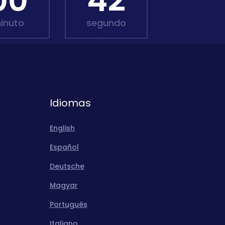
00
41
inuto
segundo
Idiomas
English
Español
Deutsche
Magyar
Português
Italiano