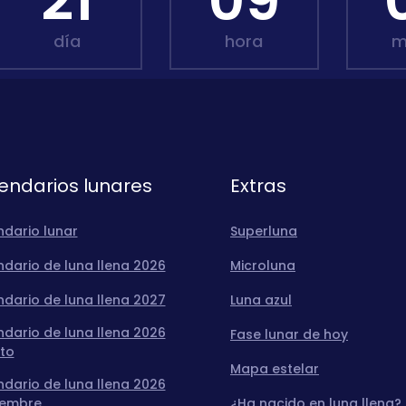
21
09
día
hora
m
endarios lunares
Extras
ndario lunar
Superluna
dario de luna llena 2026
Microluna
dario de luna llena 2027
Luna azul
dario de luna llena 2026
Fase lunar de hoy
to
Mapa estelar
dario de luna llena 2026
iembre
¿Ha nacido en luna llena?