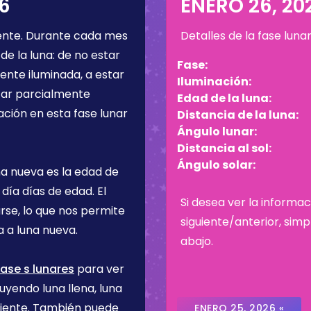
6
ENERO 26, 20
ente
. Durante cada mes
Detalles de la fase luna
de la luna: de no estar
Fase:
ente iluminada, a estar
Iluminación:
star parcialmente
Edad de la luna:
ación en esta fase lunar
Distancia de la luna:
Ángulo lunar:
Distancia al sol:
Ángulo solar:
na nueva es la edad de
 día
días de edad. El
Si desea ver la informac
rse, lo que nos permite
siguiente/anterior, sim
 a luna nueva.
abajo.
ase s lunares
para ver
uyendo luna llena, luna
ciente. También puede
ENERO 25, 2026 «