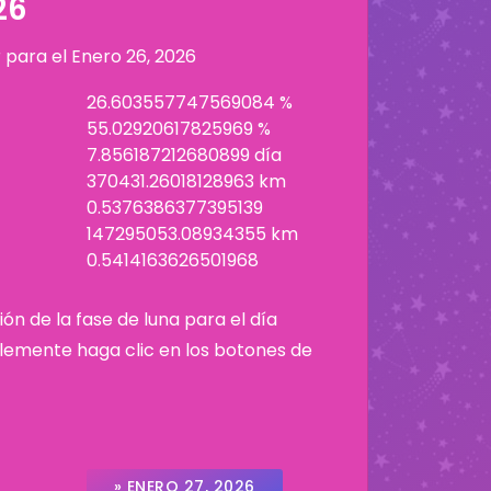
26
r para el
Enero 26, 2026
26.603557747569084 %
55.02920617825969 %
7.856187212680899 día
370431.26018128963 km
0.5376386377395139
147295053.08934355 km
0.5414163626501968
ión de la fase de luna para el día
plemente haga clic en los botones de
» ENERO 27, 2026