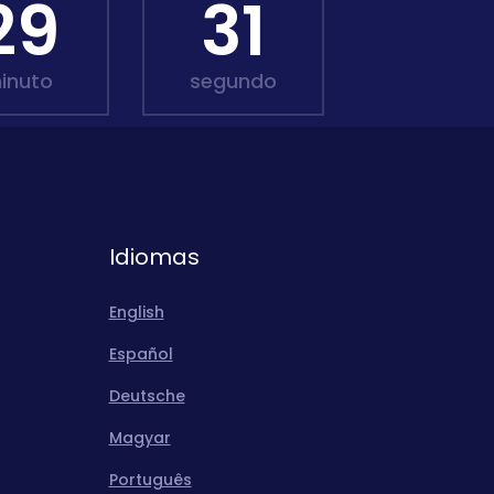
29
30
inuto
segundo
Idiomas
English
Español
Deutsche
Magyar
Português