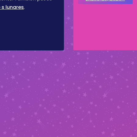
 s lunares
.