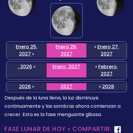
Enero 25,
Enero 26,
»
Enero 27,
2027
«
2027
2027
, 2026
«
Enero, 2027
»
Febrero,
2027
2026
«
2027
»
2028
Después de la luna llena, la luz disminuye
continuamente y las sombras ahora comienzan a
crecer. Esta es la fase menguante gibosa.
FASE LUNAR DE HOY » COMPARTIR: