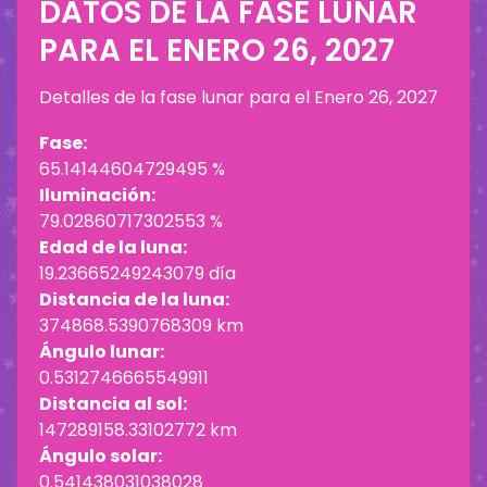
DATOS DE LA FASE LUNAR
PARA EL
ENERO 26, 2027
Detalles de la fase lunar para el
Enero 26, 2027
Fase:
65.14144604729495 %
Iluminación:
79.02860717302553 %
Edad de la luna:
19.23665249243079 día
Distancia de la luna:
374868.5390768309 km
Ángulo lunar:
0.5312746665549911
Distancia al sol:
147289158.33102772 km
Ángulo solar:
0.541438031038028