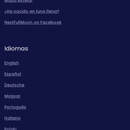
Mapa estelar
¿Ha nacido en luna llena?
NextFullMoon on Facebook
Idiomas
English
Español
Deutsche
Magyar
Português
Italiano
Polski