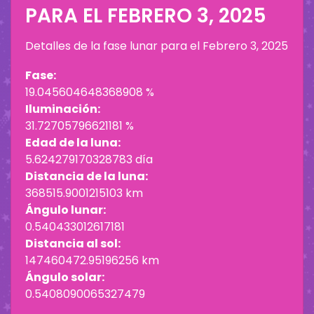
PARA EL
FEBRERO 3, 2025
Detalles de la fase lunar para el
Febrero 3, 2025
Fase:
19.045604648368908 %
Iluminación:
31.72705796621181 %
Edad de la luna:
5.624279170328783 día
Distancia de la luna:
368515.9001215103 km
Ángulo lunar:
0.540433012617181
Distancia al sol:
147460472.95196256 km
Ángulo solar:
0.5408090065327479