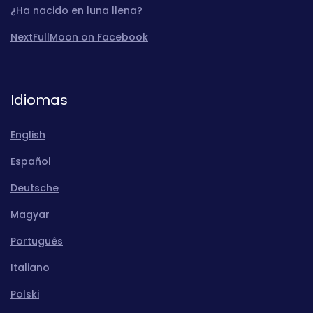
¿Ha nacido en luna llena?
NextFullMoon on Facebook
Idiomas
English
Español
Deutsche
Magyar
Português
Italiano
Polski