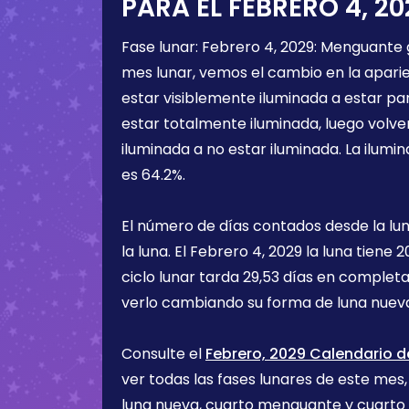
PARA EL
FEBRERO 4, 20
Fase lunar:
Febrero 4, 2029
:
Menguante 
mes lunar, vemos el cambio en la aparien
estar visiblemente iluminada a estar pa
estar totalmente iluminada, luego volve
iluminada a no estar iluminada. La ilumin
es
64.2%
.
El número de días contados desde la lu
la luna. El
Febrero 4, 2029
la luna tiene
2
ciclo lunar tarda 29,53 días en completa
verlo cambiando su forma de luna nueva
Consulte el
Febrero, 2029 Calendario d
ver todas las fases lunares de este mes, 
luna nueva, cuarto menguante y cuarto