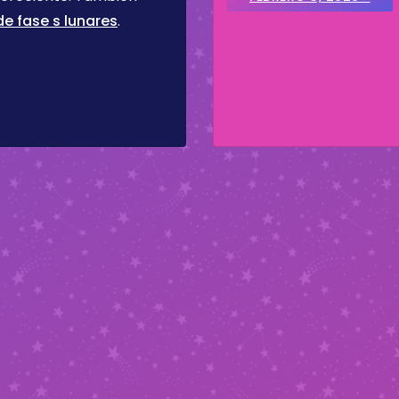
e fase s lunares
.