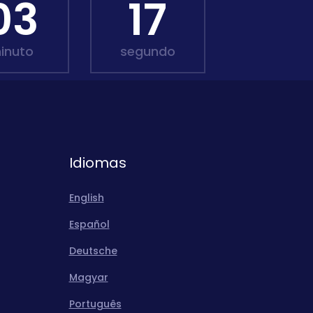
03
16
inuto
segundo
Idiomas
English
Español
Deutsche
Magyar
Português