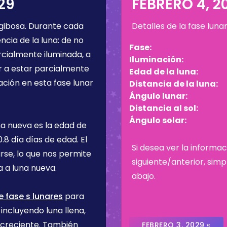
29
FEBRERO 4, 2
gibosa
. Durante cada
Detalles de la fase luna
cia de la luna: de no
Fase:
rcialmente iluminada, a
Iluminación:
r a estar parcialmente
Edad de la luna:
ación en esta fase lunar
Distancia de la luna:
Ángulo lunar:
Distancia al sol:
Ángulo solar:
na nueva es la edad de
0.8 día
días de edad. El
Si desea ver la informac
rse, lo que nos permite
siguiente/anterior, sim
 a luna nueva.
abajo.
e fase s lunares
para
incluyendo luna llena,
 creciente. También
FEBRERO 3, 2029 «