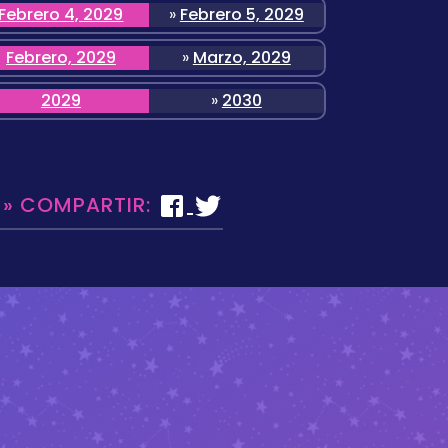
Febrero 4, 2029
»
Febrero 5, 2029
Febrero, 2029
»
Marzo, 2029
2029
»
2030
 » COMPARTIR: