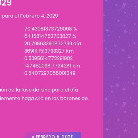
029
r para el
Febrero 4, 2029
70.43081373726068 %
64.15814752703027 %
20.79863390872739 día
369111.1513793327 km
0.5395614772291902
147482098.7724281 km
0.5407297058001249
ión de la fase de luna para el día
plemente haga clic en los botones de
» FEBRERO 5, 2029