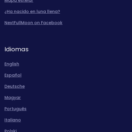
Mapa estelar
¿Ha nacido en luna llena?
NextFullMoon on Facebook
Idiomas
English
Español
Deutsche
Magyar
Português
Italiano
Polski