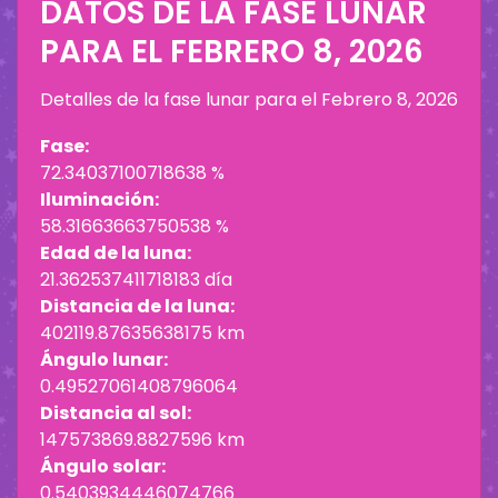
DATOS DE LA FASE LUNAR
PARA EL
FEBRERO 8, 2026
Detalles de la fase lunar para el
Febrero 8, 2026
Fase:
72.34037100718638 %
Iluminación:
58.31663663750538 %
Edad de la luna:
21.362537411718183 día
Distancia de la luna:
402119.87635638175 km
Ángulo lunar:
0.49527061408796064
Distancia al sol:
147573869.8827596 km
Ángulo solar:
0.5403934446074766