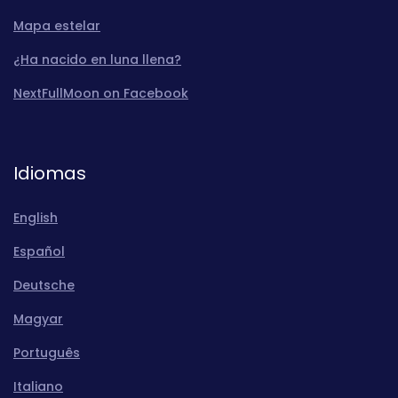
Mapa estelar
¿Ha nacido en luna llena?
NextFullMoon on Facebook
Idiomas
English
Español
Deutsche
Magyar
Português
Italiano