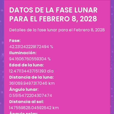
DATOS DE LA FASE LUNAR
PARA EL
FEBRERO 8, 2028
Detalles de la fase lunar para el
Febrero 8, 2028
Fase:
42.231242229172494 %
Iluminación:
94.1606760559304 %
Edad de la luna:
12.471134437151393 día
Distancia de la luna:
361089.9497317046 km
Ángulo lunar:
0.5515472204307474
Distancia al sol:
147559828.04592642 km
Ángulo solar: