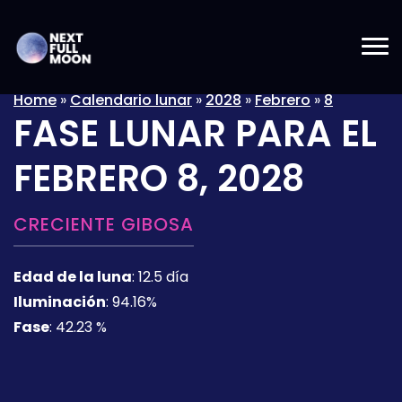
Home
»
Calendario lunar
»
2028
»
Febrero
»
8
FASE LUNAR PARA EL
FEBRERO 8, 2028
CRECIENTE GIBOSA
Edad de la luna
:
12.5 día
Iluminación
:
94.16%
Fase
:
42.23 %