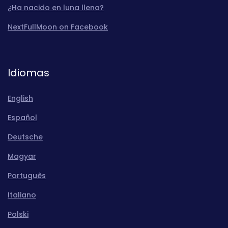
¿Ha nacido en luna llena?
NextFullMoon on Facebook
Idiomas
English
Español
Deutsche
Magyar
Português
Italiano
Polski