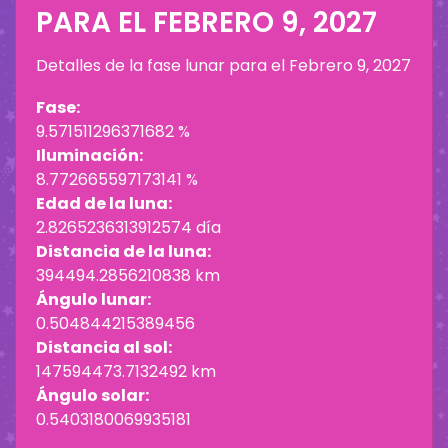
PARA EL
FEBRERO 9, 2027
Detalles de la fase lunar para el
Febrero 9, 2027
Fase:
9.571511296371682 %
Iluminación:
8.772665597173141 %
Edad de la luna:
2.8265236313912574 día
Distancia de la luna:
394494.2856210838 km
Ángulo lunar:
0.504844215389456
Distancia al sol:
147594473.7132492 km
Ángulo solar:
0.5403180069935181