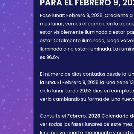
PARA EL
FEBRERO 9, 20
Fase lunar:
Febrero 9, 2028
:
Creciente g
mes lunar, vemos el cambio en la aparien
estar visiblemente iluminada a estar pa
estar totalmente iluminada, luego volve
iluminada a no estar iluminada. La ilumin
es
96.6%
.
El número de días contados desde la lu
la luna. El
Febrero 9, 2028
la luna tiene
13
ciclo lunar tarda 29,53 días en completa
verlo cambiando su forma de luna nueva
Consulte el
Febrero, 2028 Calendario d
ver todas las fases lunares de este mes, 
luna nueva, cuarto menguante y cuarto