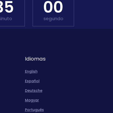
34
59
inuto
segundo
Idiomas
English
Español
Deutsche
Magyar
Português