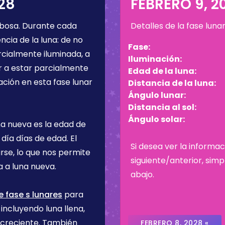
28
FEBRERO 9, 2
ibosa
. Durante cada
Detalles de la fase luna
cia de la luna: de no
Fase:
rcialmente iluminada, a
Iluminación:
r a estar parcialmente
Edad de la luna:
ación en esta fase lunar
Distancia de la luna:
Ángulo lunar:
Distancia al sol:
Ángulo solar:
na nueva es la edad de
 día
días de edad. El
Si desea ver la informac
rse, lo que nos permite
siguiente/anterior, sim
 a luna nueva.
abajo.
e fase s lunares
para
incluyendo luna llena,
 creciente. También
FEBRERO 8, 2028 «