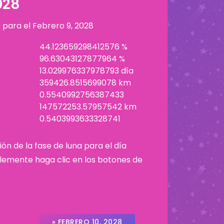
028
r para el
Febrero 9, 2028
44.123659298412576 %
96.63043127877964 %
13.029976337978793 día
359426.8515699078 km
0.5540992756387433
147572253.57957542 km
0.5403993633328741
ión de la fase de luna para el día
plemente haga clic en los botones de
» FEBRERO 10, 2028