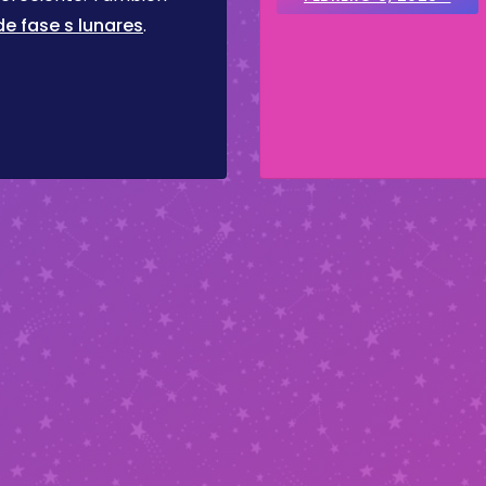
e fase s lunares
.