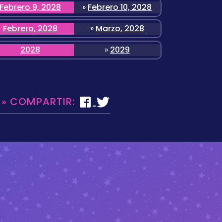
Febrero 9, 2028
»
Febrero 10, 2028
Febrero, 2028
»
Marzo, 2028
2028
»
2029
 » COMPARTIR: