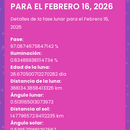
PARA EL
FEBRERO 16, 2026
Detalles de la fase lunar para el
Febrero 16,
2026
Fase:
97.0874675847142 %
Iluminación:
0.834889381114734 %
Edad de la luna:
28.670500712270282 día
Distancia de la luna:
388134.3858413326 km
Ángulo lunar:
0.5131165013073973
Distancia al sol:
147796572.94112235 km
Ángulo solar:
0.5395791681297587