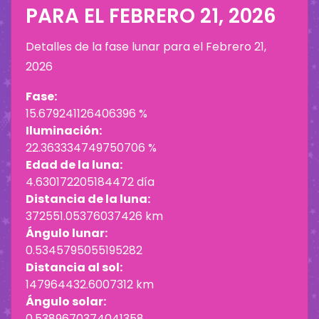
PARA EL
FEBRERO 21, 2026
Detalles de la fase lunar para el
Febrero 21,
2026
Fase:
15.679241126406396 %
Iluminación:
22.363334749750706 %
Edad de la luna:
4.630172205184472 día
Distancia de la luna:
372551.05376037426 km
Ángulo lunar:
0.5345795055195282
Distancia al sol:
147964432.6007312 km
Ángulo solar:
0.5389670374041358