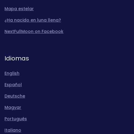
Mapa estelar
¿Ha nacido en luna llena?
NextFullMoon on Facebook
Idiomas
English
Español
Deutsche
Magyar
Português
Italiano