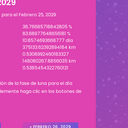
2029
r para el
Febrero 25, 2029
36.76685718842805 %
83.68977648656181 %
10.8574693668777 día
375133.62392894184 km
0.5308992460183327
148080267.8856035 km
0.5385454322760121
ión de la fase de luna para el día
plemente haga clic en los botones de
» FEBRERO 26, 2029