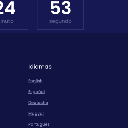
24
51
inuto
segundo
Idiomas
English
Español
Deutsche
Magyar
Português