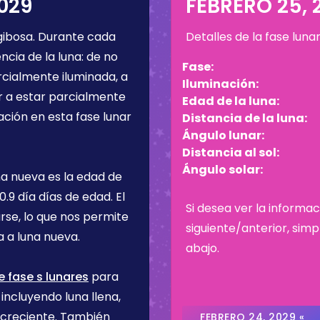
2029
FEBRERO 25, 
gibosa
. Durante cada
Detalles de la fase luna
cia de la luna: de no
Fase:
rcialmente iluminada, a
Iluminación:
r a estar parcialmente
Edad de la luna:
ación en esta fase lunar
Distancia de la luna:
Ángulo lunar:
Distancia al sol:
Ángulo solar:
na nueva es la edad de
10.9 día
días de edad. El
Si desea ver la informac
rse, lo que nos permite
siguiente/anterior, sim
 a luna nueva.
abajo.
e fase s lunares
para
incluyendo luna llena,
 creciente. También
FEBRERO 24, 2029 «