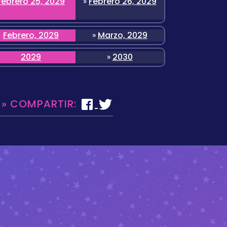
Febrero 25, 2029
»
Febrero 26, 2029
Febrero, 2029
»
Marzo, 2029
2029
»
2030
 » COMPARTIR: