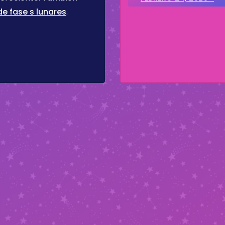
e fase s lunares
.