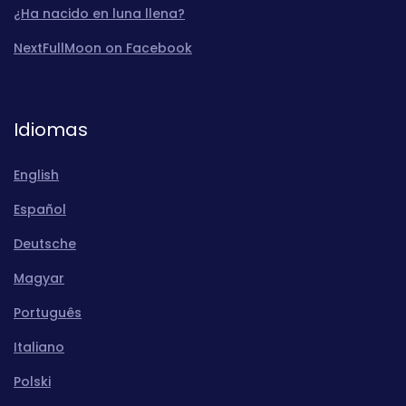
¿Ha nacido en luna llena?
NextFullMoon on Facebook
Idiomas
English
Español
Deutsche
Magyar
Português
Italiano
Polski