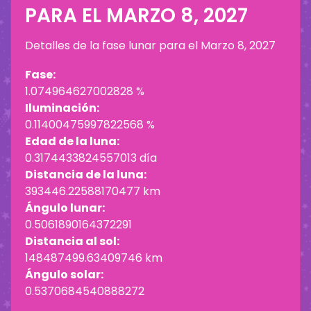
PARA EL
MARZO 8, 2027
Detalles de la fase lunar para el
Marzo 8, 2027
Fase:
1.074964627002828 %
Iluminación:
0.11400475997822568 %
Edad de la luna:
0.3174433824557013 día
Distancia de la luna:
393446.22588170477 km
Ángulo lunar:
0.5061890164372291
Distancia al sol:
148487499.63409746 km
Ángulo solar:
0.5370684540888272