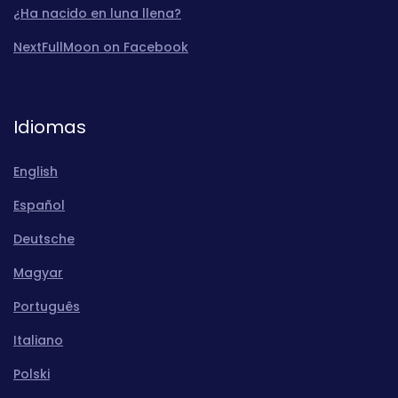
¿Ha nacido en luna llena?
NextFullMoon on Facebook
Idiomas
English
Español
Deutsche
Magyar
Português
Italiano
Polski