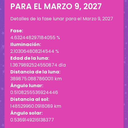
PARA EL
MARZO 9, 2027
Detalles de la fase lunar para el
Marzo 9, 2027
Fase:
4.632448297184055 %
Iluminación:
2.103064808214544 %
Edad de la luna:
1.3679892524550874 día
Distancia de la luna:
389875.0887860011 km
Ángulo lunar:
0.5108255536924446
Distancia al sol:
148529960.0918089 km
Ángulo solar:
0.5369149216138377