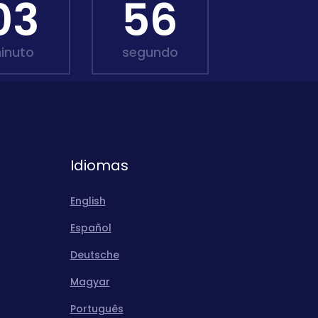
03
55
inuto
segundo
Idiomas
English
Español
Deutsche
Magyar
Português