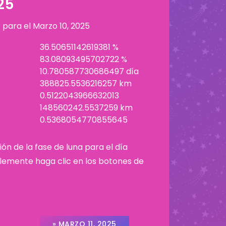
25
r para el
Marzo 10, 2025
36.50651142619381 %
83.08093495702722 %
10.780587730686497 día
388825.5536216257 km
0.5122043966632013
148560242.5537259 km
0.5368054770855645
ión de la fase de luna para el día
plemente haga clic en los botones de
» MARZO 11, 2025