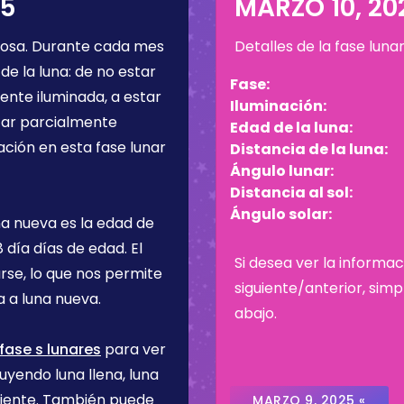
25
MARZO 10, 20
bosa
. Durante cada mes
Detalles de la fase luna
de la luna: de no estar
Fase:
ente iluminada, a estar
Iluminación:
star parcialmente
Edad de la luna:
ación en esta fase lunar
Distancia de la luna:
Ángulo lunar:
Distancia al sol:
Ángulo solar:
na nueva es la edad de
8 día
días de edad. El
Si desea ver la informac
rse, lo que nos permite
siguiente/anterior, sim
 a luna nueva.
abajo.
fase s lunares
para ver
uyendo luna llena, luna
ciente. También puede
MARZO 9, 2025 «