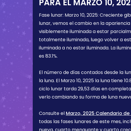
PARA EL
MARZO 10, 20
Fase lunar:
Marzo 10, 2025
:
Creciente gi
lunar, vemos el cambio en la apariencia 
visiblemente iluminada a estar parcialm
totalmente iluminada, luego volver a e
iluminada a no estar iluminada. La ilumin
es
83.1%
.
El número de días contados desde la lu
la luna. El
Marzo 10, 2025
la luna tiene
10.
ciclo lunar tarda 29,53 días en completa
verlo cambiando su forma de luna nueva
Consulte el
Marzo, 2025 Calendario de 
todas las fases lunares de este mes, incl
nueva, cuarto menguante y cuarto cre