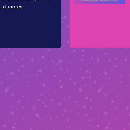
 s lunares
.