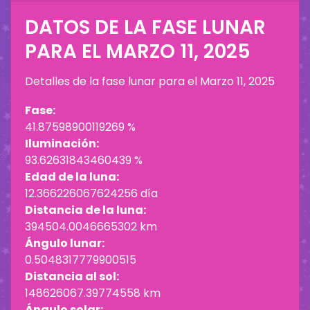
DATOS DE LA FASE LUNAR
PARA EL
MARZO 11, 2025
Detalles de la fase lunar para el
Marzo 11, 2025
Fase:
41.87598900119269 %
Iluminación:
93.62631843460439 %
Edad de la luna:
12.366226067624256 día
Distancia de la luna:
394504.0046665302 km
Ángulo lunar:
0.5048317779900515
Distancia al sol:
148626067.39774558 km
Ángulo solar: