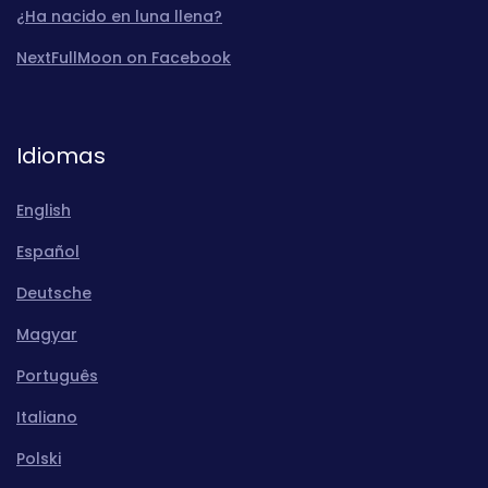
¿Ha nacido en luna llena?
NextFullMoon on Facebook
Idiomas
English
Español
Deutsche
Magyar
Português
Italiano
Polski