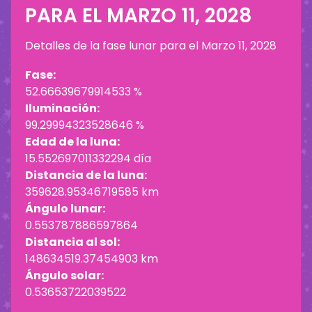
PARA EL
MARZO 11, 2028
Detalles de la fase lunar para el
Marzo 11, 2028
Fase:
52.66639679914533 %
Iluminación:
99.29994323528646 %
Edad de la luna:
15.552697011332294 día
Distancia de la luna:
359628.95346719585 km
Ángulo lunar:
0.553787886597864
Distancia al sol:
148634519.37454903 km
Ángulo solar:
0.53653722039522