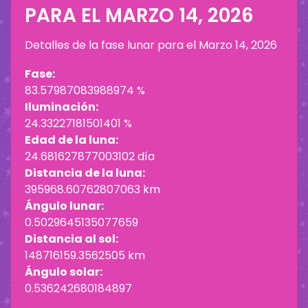
PARA EL
MARZO 14, 2026
Detalles de la fase lunar para el
Marzo 14, 2026
Fase:
83.57987083988974 %
Iluminación:
24.33227181501401 %
Edad de la luna:
24.681627877003102 día
Distancia de la luna:
395968.60762807063 km
Ángulo lunar:
0.5029645135077659
Distancia al sol:
148716159.3562505 km
Ángulo solar:
0.536242680184897