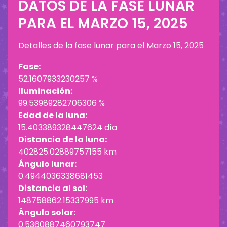
DATOS DE LA FASE LUNAR
PARA EL
MARZO 15, 2025
Detalles de la fase lunar para el
Marzo 15, 2025
Fase:
52.1607933230257 %
Iluminación:
99.53989282706306 %
Edad de la luna:
15.403389328447624 día
Distancia de la luna:
402825.02889757155 km
Ángulo lunar:
0.4944036338681453
Distancia al sol:
148758862.15337995 km
Ángulo solar:
0.5360887460793747