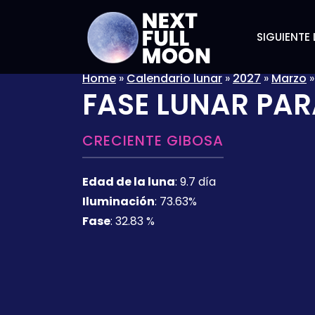
SIGUIENTE 
Home
»
Calendario lunar
»
2027
»
Marzo
FASE LUNAR PAR
CRECIENTE GIBOSA
Edad de la luna
:
9.7 día
Iluminación
:
73.63%
Fase
:
32.83 %