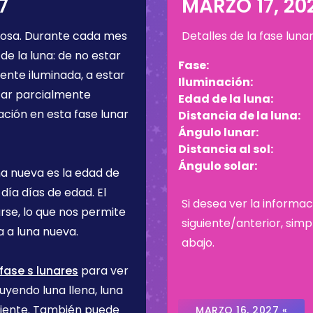
7
MARZO 17, 20
bosa
. Durante cada mes
Detalles de la fase luna
de la luna: de no estar
Fase:
ente iluminada, a estar
Iluminación:
star parcialmente
Edad de la luna:
ación en esta fase lunar
Distancia de la luna:
Ángulo lunar:
Distancia al sol:
Ángulo solar:
na nueva es la edad de
 día
días de edad. El
Si desea ver la informac
rse, lo que nos permite
siguiente/anterior, sim
 a luna nueva.
abajo.
fase s lunares
para ver
uyendo luna llena, luna
ciente. También puede
MARZO 16, 2027 «