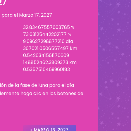
27
r para el
Marzo 17, 2027
32.83467557603785 %
73.63125442202177 %
9.69627298877216 día
367021.0506557497 km
0.5426341561176609
148852462.3809373 km
0.5357516469960183
ión de la fase de luna para el día
plemente haga clic en los botones de
» MARZO 18, 2027