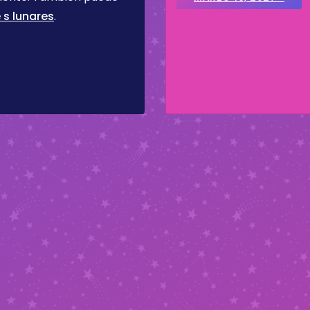
 s lunares
.