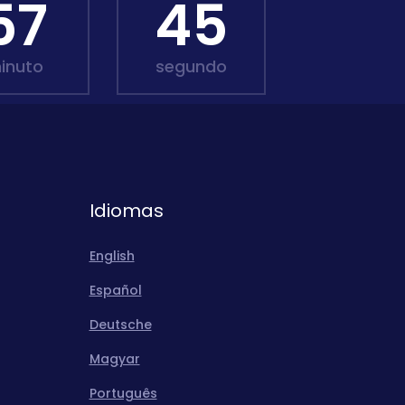
57
44
inuto
segundo
Idiomas
English
Español
Deutsche
Magyar
Português