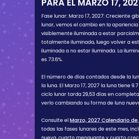
PARA EL
MARZO 17, 202
Fase lunar:
Marzo 17, 2027
:
Creciente gi
lunar, vemos el cambio en la apariencia 
visiblemente iluminada a estar parcialm
totalmente iluminada, luego volver a e
iluminada a no estar iluminada. La ilumin
es
73.6%
.
El número de días contados desde la lu
la luna. El
Marzo 17, 2027
la luna tiene
9.7
ciclo lunar tarda 29,53 días en completa
verlo cambiando su forma de luna nueva
Consulte el
Marzo, 2027 Calendario de 
todas las fases lunares de este mes, incl
nueva, cuarto menguante y cuarto cre