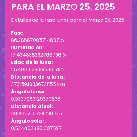
PARA EL
MARZO 25, 2025
Detalles de la fase lunar para el
Marzo 25, 2025
Fase:
86.28887005714887 %
Iluminación:
17.434838392768796 %
Edad de la luna:
25.481611293196316 día
Distancia de la luna:
373159.18336731155 km
Ángulo lunar:
0.5337083126370838
Distancia al sol:
149211521.6729738 km
Ángulo solar:
0.5344624261307597