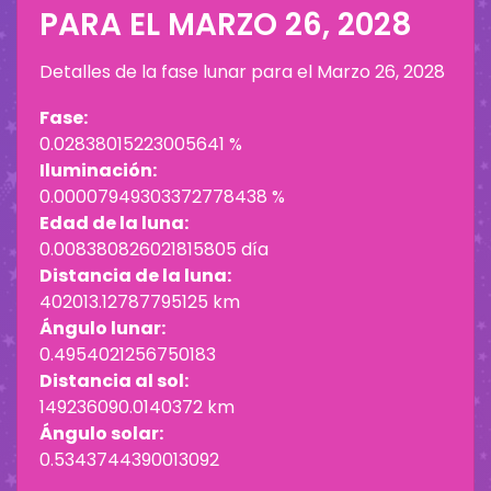
PARA EL
MARZO 26, 2028
Detalles de la fase lunar para el
Marzo 26, 2028
Fase:
0.02838015223005641 %
Iluminación:
0.00007949303372778438 %
Edad de la luna:
0.008380826021815805 día
Distancia de la luna:
402013.12787795125 km
Ángulo lunar:
0.4954021256750183
Distancia al sol:
149236090.0140372 km
Ángulo solar:
0.5343744390013092