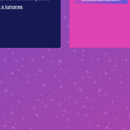
 s lunares
.