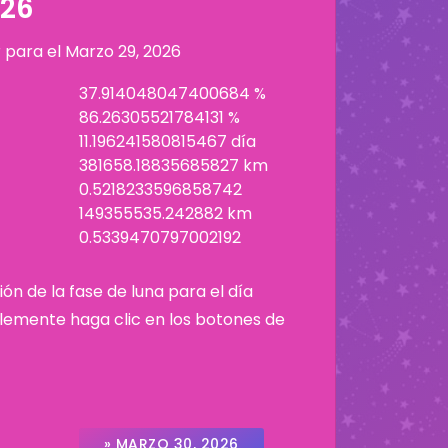
026
r para el
Marzo 29, 2026
37.914048047400684 %
86.26305521784131 %
11.196241580815467 día
381658.18835685827 km
0.5218233596858742
149355535.242882 km
0.5339470797002192
ión de la fase de luna para el día
plemente haga clic en los botones de
» MARZO 30, 2026