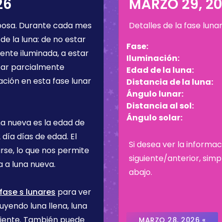
26
MARZO 29, 2
bosa
. Durante cada mes
Detalles de la fase luna
de la luna: de no estar
Fase:
ente iluminada, a estar
Iluminación:
star parcialmente
Edad de la luna:
ación en esta fase lunar
Distancia de la luna:
Ángulo lunar:
Distancia al sol:
Ángulo solar:
na nueva es la edad de
2 día
días de edad. El
Si desea ver la informac
rse, lo que nos permite
siguiente/anterior, sim
 a luna nueva.
abajo.
fase s lunares
para ver
uyendo luna llena, luna
ciente. También puede
MARZO 28, 2026 «