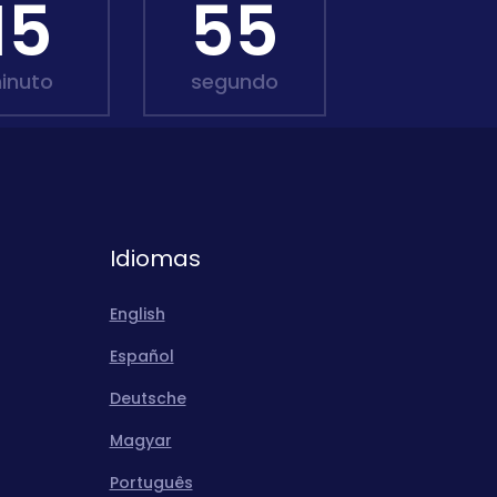
15
54
inuto
segundo
Idiomas
English
Español
Deutsche
Magyar
Português