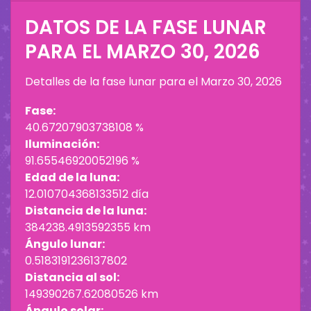
DATOS DE LA FASE LUNAR
PARA EL
MARZO 30, 2026
Detalles de la fase lunar para el
Marzo 30, 2026
Fase:
40.67207903738108 %
Iluminación:
91.65546920052196 %
Edad de la luna:
12.010704368133512 día
Distancia de la luna:
384238.4913592355 km
Ángulo lunar:
0.5183191236137802
Distancia al sol:
149390267.62080526 km
Ángulo solar: