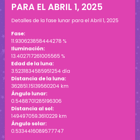
PARA EL
ABRIL 1, 2025
Detalles de la fase lunar para el
Abril 1, 2025
Fase:
11.930623858444278 %
Iluminación:
13.402717261005565 %
Edad de la luna:
3.5231834585951254 día
Distancia de la luna:
362851.15139560204 km
Ángulo lunar:
0.5488701285196306
Distancia al sol:
149497059.3610229 km
Ángulo solar:
0.5334416089577747