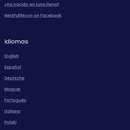
¿Ha nacido en luna llena?
NextFullMoon on Facebook
Idiomas
English
Español
Deutsche
Magyar
Português
Italiano
Polski