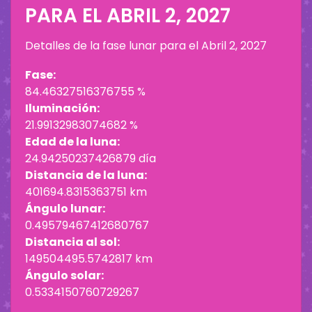
PARA EL
ABRIL 2, 2027
Detalles de la fase lunar para el
Abril 2, 2027
Fase:
84.46327516376755 %
Iluminación:
21.99132983074682 %
Edad de la luna:
24.94250237426879 día
Distancia de la luna:
401694.8315363751 km
Ángulo lunar:
0.49579467412680767
Distancia al sol:
149504495.5742817 km
Ángulo solar:
0.5334150760729267