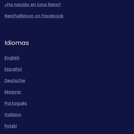
¿Ha nacido en luna llena?
NextFullMoon on Facebook
Idiomas
English
Español
Deutsche
Magyar
Português
Italiano
Polski