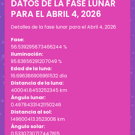
DATOS DE LA FASE LUNAR
PARA EL
ABRIL 4, 2026
Detalles de la fase lunar para el
Abril 4, 2026
Fase:
56.539295873466244 %
Iluminación:
95.83856291207049 %
Edad de la luna:
16.696386906961532 día
Distancia de la luna:
400041.8453252345 km
Ángulo lunar:
0.49784331421150246
Distancia al sol:
149600413.3523008 km
Ángulo solar:
0.5330730717447815