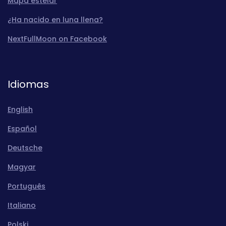
Mapa estelar
¿Ha nacido en luna llena?
NextFullMoon on Facebook
Idiomas
English
Español
Deutsche
Magyar
Português
Italiano
Polski