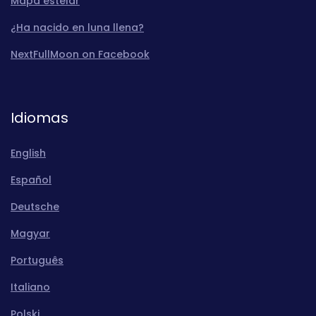
Mapa estelar
¿Ha nacido en luna llena?
NextFullMoon on Facebook
Idiomas
English
Español
Deutsche
Magyar
Português
Italiano
Polski