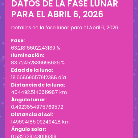
DATOS DE LA FASE LUNAR
PARA EL
ABRIL 6, 2026
Detalles de la fase lunar para el
Abril 6, 2026
Fase:
63.21816602243189 %
Iluminación:
83.72452836698636 %
Edad de la luna:
18.66869657912388 día
Distancia de la luna:
404492.5143619987 km
Ángulo lunar:
0.4923654975769572
Distancia al sol:
149694185.09249428 km
Ángulo solar:
0.5327391430116319