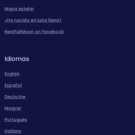
Mapa estelar
¿Ha nacido en luna llena?
NextFullMoon on Facebook
Idiomas
English
Español
Deutsche
Magyar
Português
Italiano