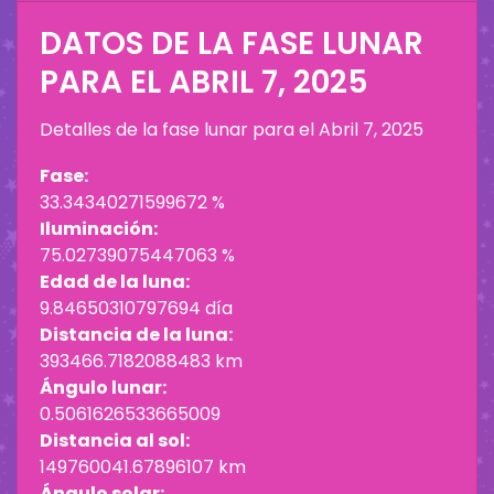
DATOS DE LA FASE LUNAR
PARA EL
ABRIL 7, 2025
Detalles de la fase lunar para el
Abril 7, 2025
Fase:
33.34340271599672 %
Iluminación:
75.02739075447063 %
Edad de la luna:
9.84650310797694 día
Distancia de la luna:
393466.7182088483 km
Ángulo lunar:
0.5061626533665009
Distancia al sol:
149760041.67896107 km
Ángulo solar: