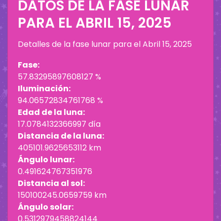
DATOS DE LA FASE LUNAR
PARA EL
ABRIL 15, 2025
Detalles de la fase lunar para el
Abril 15, 2025
Fase:
57.83295897608127 %
Iluminación:
94.06572834761768 %
Edad de la luna:
17.0784132366997 día
Distancia de la luna:
405101.9625653112 km
Ángulo lunar:
0.491624767351976
Distancia al sol:
150100245.0659759 km
Ángulo solar:
0.5312979458824144