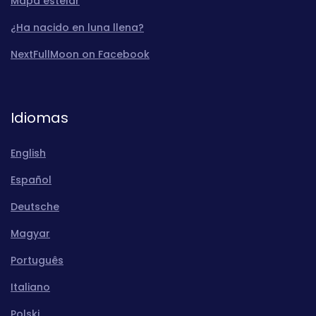
Mapa estelar
¿Ha nacido en luna llena?
NextFullMoon on Facebook
Idiomas
English
Español
Deutsche
Magyar
Português
Italiano
Polski