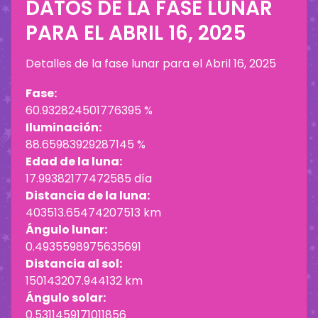
DATOS DE LA FASE LUNAR
PARA EL
ABRIL 16, 2025
Detalles de la fase lunar para el
Abril 16, 2025
Fase:
60.932824501776395 %
Iluminación:
88.65983929287145 %
Edad de la luna:
17.99382177472585 día
Distancia de la luna:
403513.65474207513 km
Ángulo lunar:
0.4935598975635691
Distancia al sol:
150143207.944132 km
Ángulo solar:
0.5311459171011856