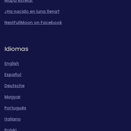
Mapa estelar
¿Ha nacido en luna llena?
NextFullMoon on Facebook
Idiomas
English
Español
Deutsche
Magyar
Português
Italiano
Polski