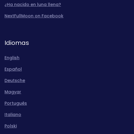
¿Ha nacido en luna llena?
NextFullMoon on Facebook
Idiomas
English
Español
Deutsche
Magyar
Português
Italiano
Polski