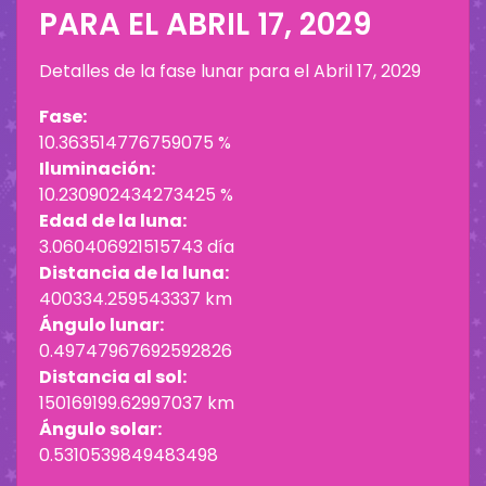
PARA EL
ABRIL 17, 2029
Detalles de la fase lunar para el
Abril 17, 2029
Fase:
10.363514776759075 %
Iluminación:
10.230902434273425 %
Edad de la luna:
3.060406921515743 día
Distancia de la luna:
400334.259543337 km
Ángulo lunar:
0.49747967692592826
Distancia al sol:
150169199.62997037 km
Ángulo solar:
0.5310539849483498