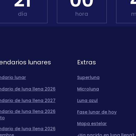
21
00
día
hora
m
endarios lunares
Extras
ndario lunar
Superluna
dario de luna llena 2026
Microluna
dario de luna llena 2027
Luna azul
dario de luna llena 2026
Fase lunar de hoy
to
Mapa estelar
dario de luna llena 2026
iembre
¿Ha nacido en luna llena?