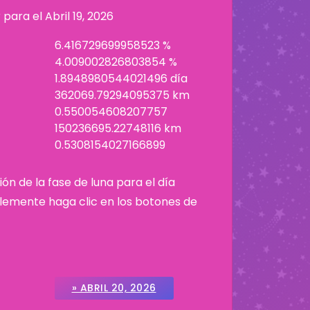
r para el
Abril 19, 2026
6.416729699958523 %
4.009002826803854 %
1.8948980544021496 día
362069.79294095375 km
0.550054608207757
150236695.22748116 km
0.5308154027166899
ión de la fase de luna para el día
plemente haga clic en los botones de
» ABRIL 20, 2026