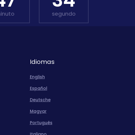
47
33
inuto
segundo
Idiomas
English
Español
Deutsche
Magyar
Português
Italiano