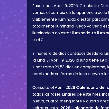
Fase lunar:
Abril 19, 2026
:
Creciente
. Dur
vemos el cambio en la apariencia de la l
visiblemente iluminada a estar parcialm
totalmente iluminada, luego volver a e
iluminada a no estar iluminada. La ilumin
es
4%
.
El número de días contados desde la lu
la luna. El
Abril 19, 2026
la luna tiene
1.9 d
lunar tarda 29,53 días en completarse, 
cambiando su forma de luna nueva a lu
Consulte el
Abril, 2026 Calendario de f
todas las fases lunares de este mes, incl
nueva, cuarto menguante y cuarto cre
visitar nuestro
2026 Calendario de fase