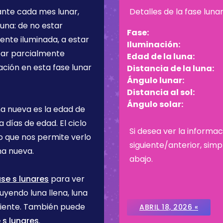
ante cada mes lunar,
Detalles de la fase luna
una: de no estar
Fase:
ente iluminada, a estar
Iluminación:
star parcialmente
Edad de la luna:
ación en esta fase lunar
Distancia de la luna:
Ángulo lunar:
Distancia al sol:
Ángulo solar:
na nueva es la edad de
ía
días de edad. El ciclo
Si desea ver la informac
lo que nos permite verlo
siguiente/anterior, sim
na nueva.
abajo.
ase s lunares
para ver
uyendo luna llena, luna
ciente. También puede
ABRIL 18, 2026 «
 s lunares
.