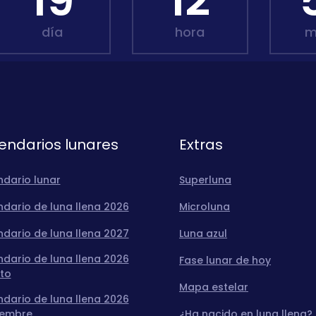
19
12
día
hora
m
endarios lunares
Extras
ndario lunar
Superluna
dario de luna llena 2026
Microluna
dario de luna llena 2027
Luna azul
dario de luna llena 2026
Fase lunar de hoy
to
Mapa estelar
dario de luna llena 2026
iembre
¿Ha nacido en luna llena?