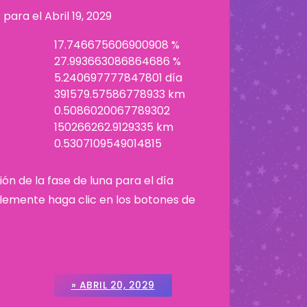
r para el
Abril 19, 2029
17.746675606900908 %
27.993663086864686 %
5.240697777847801 día
391579.57586778933 km
0.5086020067789302
150266262.9129335 km
0.5307109549014815
ión de la fase de luna para el día
plemente haga clic en los botones de
» ABRIL 20, 2029