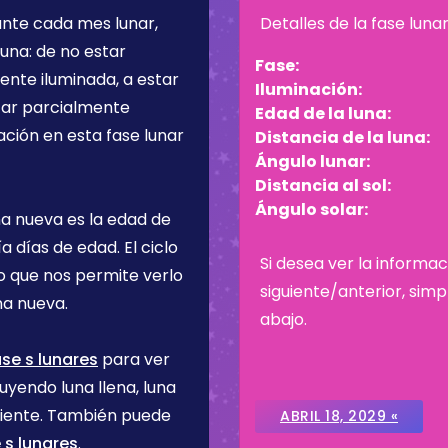
ante cada mes lunar,
Detalles de la fase luna
una: de no estar
Fase:
ente iluminada, a estar
Iluminación:
star parcialmente
Edad de la luna:
ación en esta fase lunar
Distancia de la luna:
Ángulo lunar:
Distancia al sol:
Ángulo solar:
na nueva es la edad de
ía
días de edad. El ciclo
Si desea ver la informac
lo que nos permite verlo
siguiente/anterior, sim
na nueva.
abajo.
ase s lunares
para ver
uyendo luna llena, luna
ciente. También puede
ABRIL 18, 2029 «
 s lunares
.