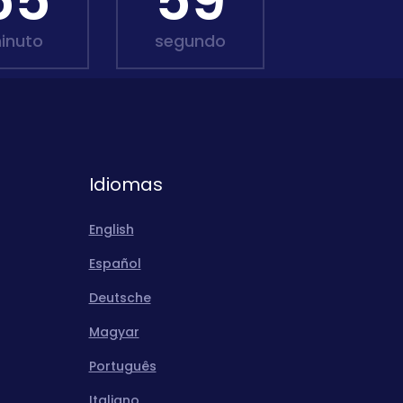
55
58
inuto
segundo
Idiomas
English
Español
Deutsche
Magyar
Português
Italiano