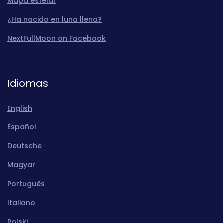
Mapa estelar
¿Ha nacido en luna llena?
NextFullMoon on Facebook
Idiomas
English
Español
Deutsche
Magyar
Português
Italiano
Polski