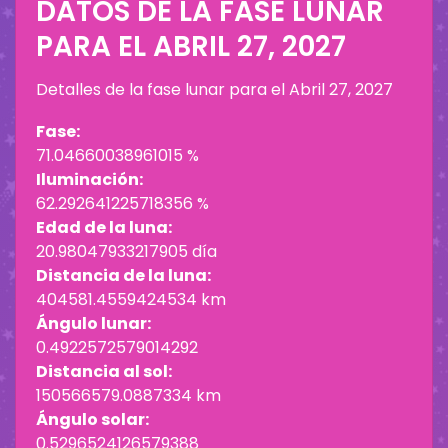
DATOS DE LA FASE LUNAR
PARA EL
ABRIL 27, 2027
Detalles de la fase lunar para el
Abril 27, 2027
Fase:
71.04660038961015 %
Iluminación:
62.292641225718356 %
Edad de la luna:
20.98047933217905 día
Distancia de la luna:
404581.4559424534 km
Ángulo lunar:
0.4922572579014292
Distancia al sol:
150566579.0887334 km
Ángulo solar:
0.5296524126579388