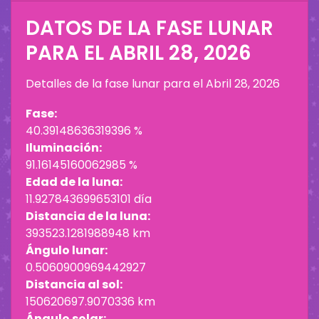
DATOS DE LA FASE LUNAR
PARA EL
ABRIL 28, 2026
Detalles de la fase lunar para el
Abril 28, 2026
Fase:
40.39148636319396 %
Iluminación:
91.16145160062985 %
Edad de la luna:
11.927843699653101 día
Distancia de la luna:
393523.1281988948 km
Ángulo lunar:
0.5060900969442927
Distancia al sol:
150620697.9070336 km
Ángulo solar: