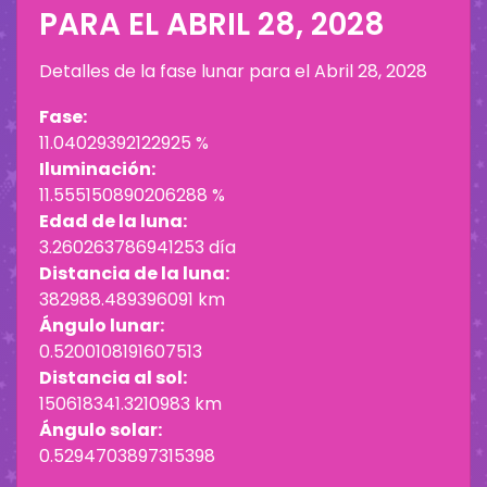
PARA EL
ABRIL 28, 2028
Detalles de la fase lunar para el
Abril 28, 2028
Fase:
11.04029392122925 %
Iluminación:
11.555150890206288 %
Edad de la luna:
3.260263786941253 día
Distancia de la luna:
382988.489396091 km
Ángulo lunar:
0.5200108191607513
Distancia al sol:
150618341.3210983 km
Ángulo solar:
0.5294703897315398