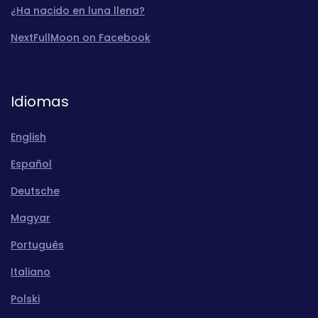
¿Ha nacido en luna llena?
NextFullMoon on Facebook
Idiomas
English
Español
Deutsche
Magyar
Português
Italiano
Polski