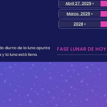
Abril 27, 2029
«
Marzo, 2029
«
2028
«
ado diurno de la luna apunta
FASE LUNAR DE HOY
y la luna está llena.