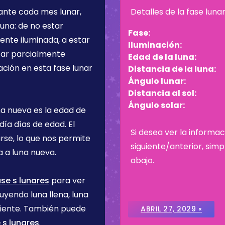
rante cada mes lunar,
Detalles de la fase luna
una: de no estar
Fase:
ente iluminada, a estar
Iluminación:
star parcialmente
Edad de la luna:
ación en esta fase lunar
Distancia de la luna:
Ángulo lunar:
Distancia al sol:
Ángulo solar:
na nueva es la edad de
 día
días de edad. El
Si desea ver la informac
rse, lo que nos permite
siguiente/anterior, sim
 a luna nueva.
abajo.
ase s lunares
para ver
uyendo luna llena, luna
ciente. También puede
ABRIL 27, 2029 «
 s lunares
.