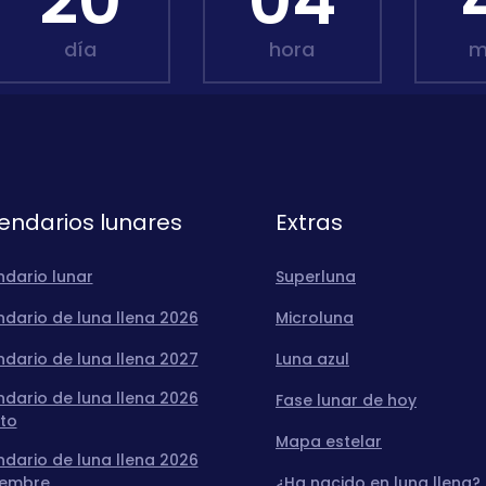
20
04
día
hora
m
endarios lunares
Extras
ndario lunar
Superluna
dario de luna llena 2026
Microluna
dario de luna llena 2027
Luna azul
dario de luna llena 2026
Fase lunar de hoy
to
Mapa estelar
dario de luna llena 2026
iembre
¿Ha nacido en luna llena?