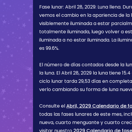
Fase lunar:
Abril 28, 2029
:
Luna llena
. Du
vemos el cambio en la apariencia de la l
visiblemente iluminada a estar parcialm
totalmente iluminada, luego volver a e
iluminada a no estar iluminada. La ilumin
es
99.6%
.
El número de días contados desde la lu
la luna. El
Abril 28, 2029
la luna tiene
15.4
ciclo lunar tarda 29,53 días en completa
verlo cambiando su forma de luna nueva
Consulte el
Abril, 2029 Calendario de f
todas las fases lunares de este mes, incl
nueva, cuarto menguante y cuarto cre
visitar nuestro
2029 Calendario de fase