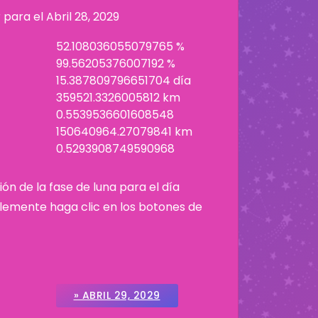
r para el
Abril 28, 2029
52.108036055079765 %
99.56205376007192 %
15.387809796651704 día
359521.3326005812 km
0.5539536601608548
150640964.27079841 km
0.5293908749590968
ión de la fase de luna para el día
plemente haga clic en los botones de
» ABRIL 29, 2029