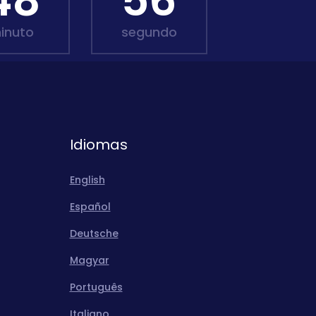
48
55
inuto
segundo
Idiomas
English
Español
Deutsche
Magyar
Português
Italiano