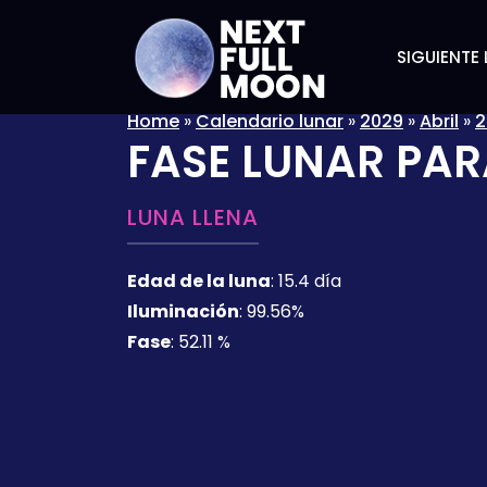
SIGUIENTE 
Home
»
Calendario lunar
»
2029
»
Abril
»
2
FASE LUNAR PAR
LUNA LLENA
Edad de la luna
:
15.4 día
Iluminación
:
99.56%
Fase
:
52.11 %