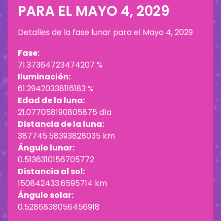
PARA EL
MAYO 4, 2029
Detalles de la fase lunar para el
Mayo 4, 2029
Fase:
71.37364723474207 %
Iluminación:
61.29420338116183 %
Edad de la luna:
21.077058190805875 día
Distancia de la luna:
387745.58393828035 km
Ángulo lunar:
0.5136310156705772
Distancia al sol:
150842433.6595714 km
Ángulo solar:
0.5286838056456918