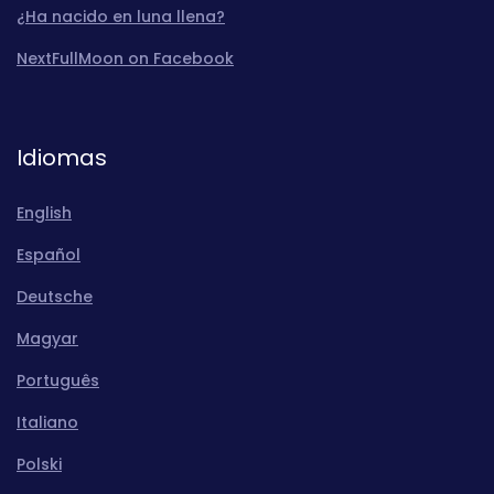
¿Ha nacido en luna llena?
NextFullMoon on Facebook
Idiomas
English
Español
Deutsche
Magyar
Português
Italiano
Polski